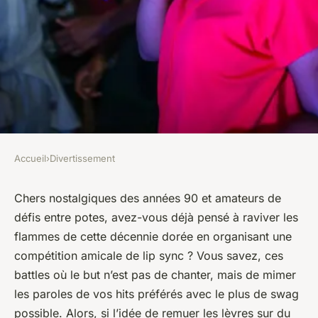
Accueil
›
Divertissement
DIVERTISSEMENT
Comment organiser une
Chers nostalgiques des années 90 et amateurs de
défis entre potes, avez-vous déjà pensé à raviver les
compétition amicale de lip
flammes de cette décennie dorée en organisant une
sync sur des chansons des
compétition amicale de lip sync ? Vous savez, ces
années 90 ?
battles où le but n’est pas de chanter, mais de mimer
les paroles de vos hits préférés avec le plus de swag
Laure
•
30 décembre 2023
•
5 min de lecture
possible. Alors, si l’idée de remuer les lèvres sur du