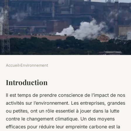
Accueil
›
Environnement
ENVIRONNEMENT
Introduction
Comment développer un
programme de compensation
Il est temps de prendre conscience de l’impact de nos
carbone pour les petites
activités sur l’environnement. Les entreprises, grandes
entreprises locales ?
ou petites, ont un rôle essentiel à jouer dans la lutte
contre le changement climatique. Un des moyens
Olivier
•
30 décembre 2023
•
5 min de lecture
efficaces pour réduire leur empreinte carbone est la