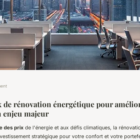
ment
que : optez pour
x de rénovation énergétique pour amélior
un enjeu majeur
esure
e des prix
de l'énergie et aux défis climatiques, la rénovat
vestissement stratégique pour votre confort et votre portefe