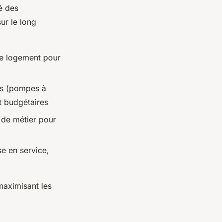
é des
ur le long
re logement pour
es (pompes à
t budgétaires
 de métier pour
e en service,
maximisant les