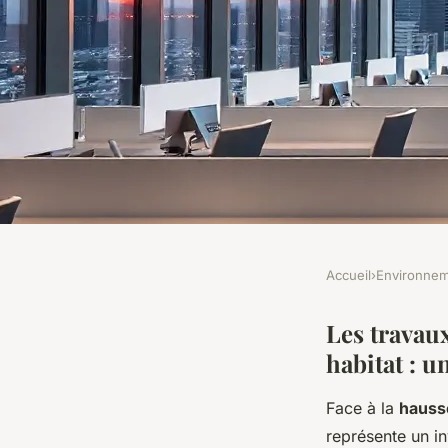
Accueil
›
Environne
ENVIRONNEMENT
Rénovation énergéti
Les travau
habitat : 
des solutions sur m
Face à la
hauss
représente un in