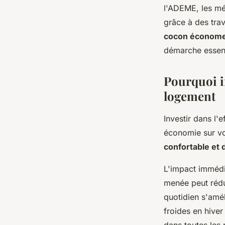
Olivier
•
4 décembre 2025
•
7 min de lecture
l'ADEME, les mé
grâce à des tra
cocon économ
démarche essent
Pourquoi in
logement
Investir dans l'
économie sur vo
confortable et 
L'impact immédi
menée peut rédu
quotidien s'amél
froides en hive