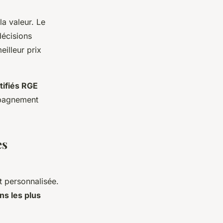
a valeur. Le
décisions
eilleur prix
tifiés RGE
mpagnement
es
 personnalisée.
ns les plus