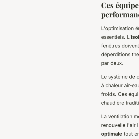
Ces équipe
performanc
L'optimisation é
essentiels. L'
iso
fenêtres doiven
déperditions th
par deux.
Le système de c
à chaleur air-e
froids. Ces équ
chaudière tradit
La ventilation 
renouvelle l'air
optimale
tout e