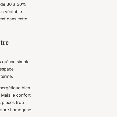
s de 30 à 50%
n véritable
nt dans cette
otre
us qu'une simple
 espace
 terme.
nergétique bien
 Mais le confort
s pièces trop
érature homogène