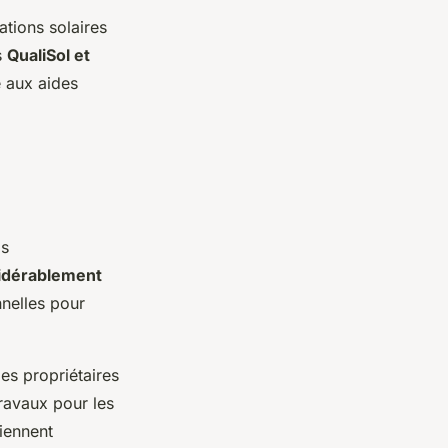
ations solaires
s
QualiSol et
té aux aides
is
sidérablement
nnelles pour
es propriétaires
ravaux pour les
iennent