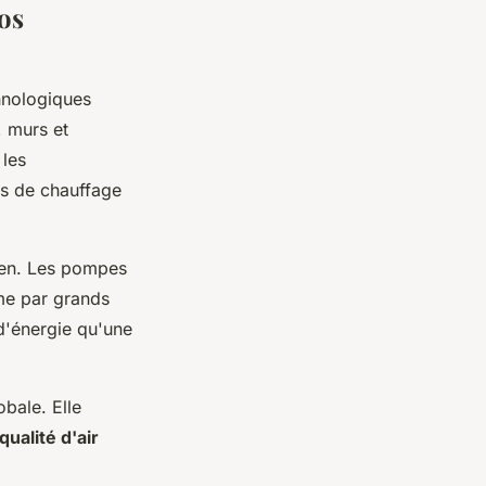
os
chnologiques
, murs et
 les
es de chauffage
ien. Les pompes
me par grands
d'énergie qu'une
bale. Elle
qualité d'air