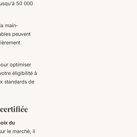
jusqu'à 50 000
la main-
ables peuvent
lièrement
our optimiser
tre éligibilité à
ux standards de
certifiée
hoix du
ur le marché, il