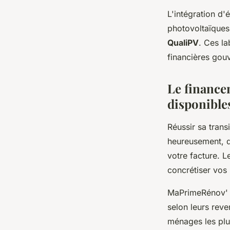
L'intégration d'
photovoltaïques
QualiPV
. Ces la
financières gou
Le financem
disponible
Réussir sa trans
heureusement, d
votre facture. L
concrétiser vos 
MaPrimeRénov' c
selon leurs rev
ménages les plu