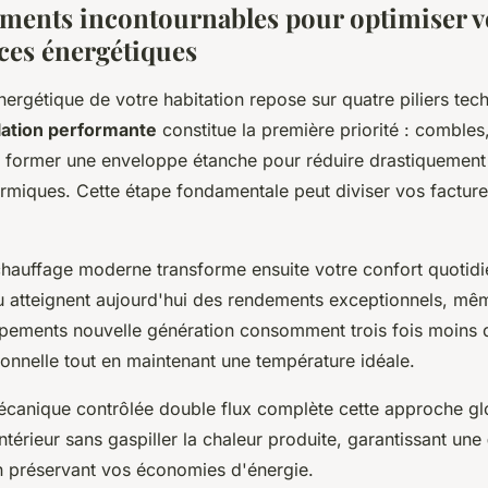
ments incontournables pour optimiser v
es énergétiques
nergétique de votre habitation repose sur quatre piliers te
lation performante
constitue la première priorité : combles
t former une enveloppe étanche pour réduire drastiquement
ermiques. Cette étape fondamentale peut diviser vos factur
hauffage moderne transforme ensuite votre confort quotid
au atteignent aujourd'hui des rendements exceptionnels, mê
ipements nouvelle génération consomment trois fois moins 
ionnelle tout en maintenant une température idéale.
mécanique contrôlée double flux complète cette approche glo
 intérieur sans gaspiller la chaleur produite, garantissant une
n préservant vos économies d'énergie.