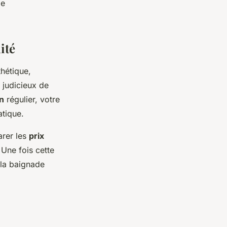
de
ité
sthétique,
judicieux de
n
régulier, votre
atique.
arer les
prix
 Une fois cette
 la baignade