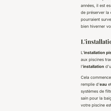
années, il est e
de préserver la 
pourraient surve
bien hiverner vo
L'installat
L'
installation pi
aux piscines tra
l'
installation
d'
Cela commence pa
remplie d'
eau
et
systèmes de filt
sain pour la bai
votre piscine es