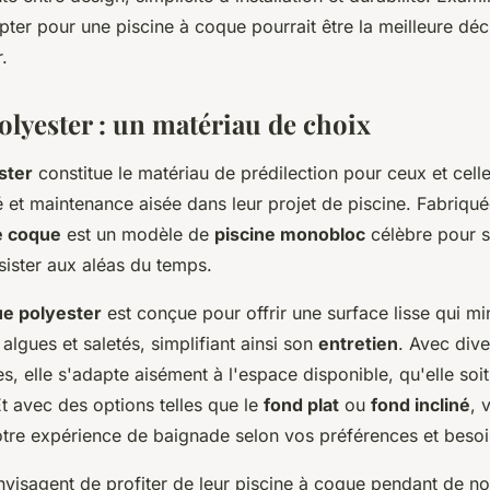
ter pour une piscine à coque pourrait être la meilleure déc
.
olyester : un matériau de choix
ster
constitue le matériau de prédilection pour ceux et cell
ité et maintenance aisée dans leur projet de piscine. Fabriqu
e coque
est un modèle de
piscine monobloc
célèbre pour s
sister aux aléas du temps.
e polyester
est conçue pour offrir une surface lisse qui mi
algues et saletés, simplifiant ainsi son
entretien
. Avec div
les, elle s'adapte aisément à l'espace disponible, qu'elle soi
t avec des options telles que le
fond plat
ou
fond incliné
, 
otre expérience de baignade selon vos préférences et besoi
nvisagent de profiter de leur piscine à coque pendant de 