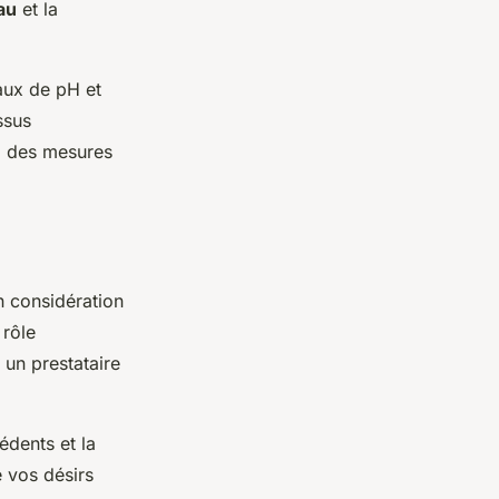
au
et la
eaux de pH et
ssus
f, des mesures
n considération
 rôle
 un prestataire
édents et la
e vos désirs