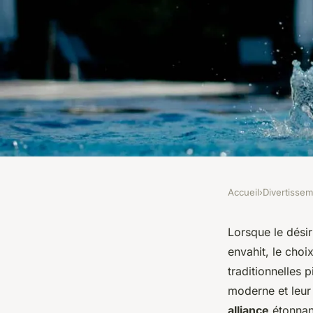
Accueil
›
Divertisse
DIVERTISSEMENT
Piscines à coque : al
Lorsque le désir
envahit, le choi
entre esthétique et s
traditionnelles 
moderne et leur
alliance
étonnant