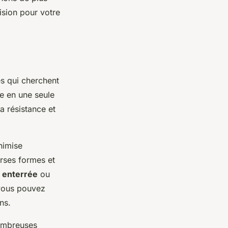
ision pour votre
es qui cherchent
ée en une seule
a résistance et
nimise
erses formes et
t
enterrée
ou
vous pouvez
ns.
nombreuses