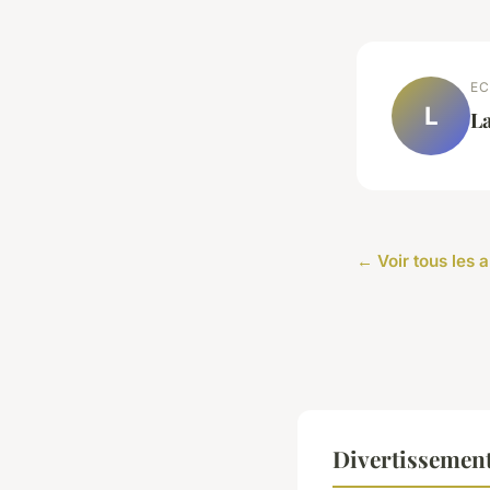
EC
L
L
← Voir tous les 
Divertissemen