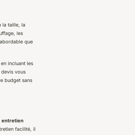
a taille, la
uffage, les
 abordable que
en incluant les
s devis vous
tre budget sans
n
entretien
tien facilité, il