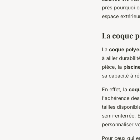
Laure
•
1 mars 2024
•
4 min de lecture
près pourquoi op
espace extérieur
La coque p
La
coque polye
à allier durabil
pièce, la
piscin
sa capacité à ré
En effet, la
coqu
l'adhérence des 
tailles disponib
semi-enterrée. E
personnaliser v
Pour ceux qui e