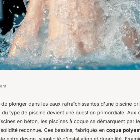
ment
liance parfaite
 de plonger dans les eaux rafraîchissantes d'une piscine pr
x du type de piscine devient une question primordiale. Aux 
olidité
piscines en béton, les piscines à coque se démarquent par le
 solidité reconnue. Ces bassins, fabriqués en
coque polyes
e entre design, simplicité d'installation et durabilité. Exam