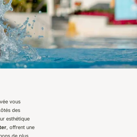
ivée vous
côtés des
ur esthétique
ter
, offrent une
inons de plus